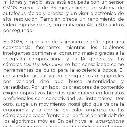
millones y medio, esta está equipada con un sensor
CMOS Exmor R de 33 megapíxeles, un sistema de
autofocus rápido y preciso, y un visor electrónico de
alta resolución. También ofrece un rendimiento de
vídeo impresionante, con grabación 4K a 60 cuadros
por segundo.
En
2025
, el mercado de la imagen se define por una
coexistencia fascinante: mientras los teléfonos
inteligentes dominan el consumo masivo gracias a la
fotografía computacional y la IA generativa, las
cámaras
DSLR
y
Mirrorless
se han consolidado como
herramientas de culto para la excelencia óptica. El
consumidor actual ya no persigue los megapíxeles
por vanidad, sino que busca autenticidad y
versatilidad. Por un lado, los creadores de contenido
exigen dispositivos híbridos que graben en formatos
profesionales con conectividad 5G instantánea. Por
otro, surge un movimiento nostálgico que valora la
ergonomía y la ciencia de color orgánica de las
cámaras dedicadas frente a la "perfección artificial" de
los algoritmos móviles. En definitiva, el
smartphone
es la cámara para narrar la vida cotidiana en tiempo