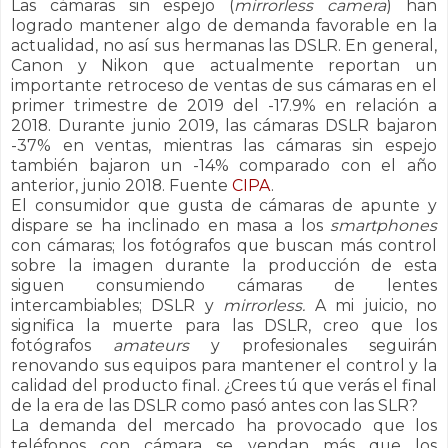
Las cámaras sin espejo (
mirrorless camera
) han
logrado mantener algo de demanda favorable en la
actualidad, no así sus hermanas las DSLR. En general,
Canon y Nikon que actualmente reportan un
importante retroceso de ventas
de sus cámaras
en el
primer trimestre de 2019 del -17.9% en relación a
2018. Durante junio 2019, las cámaras DSLR bajaron
-37% en ventas, mientras las cámaras sin espejo
también bajaron un -14% comparado con el año
anterior, junio 2018. Fuente
CIPA
.
El consumidor que gusta de cámaras de apunte y
dispare se ha inclinado en masa a los
smartphones
con cámaras; los fotógrafos que buscan más control
sobre la imagen durante la producción de esta
siguen consumiendo cámaras de lentes
intercambiables; DSLR y
mirrorless.
A mi juicio, no
significa la muerte para las DSLR, creo que los
fotógrafos
amateurs
y profesionales seguirán
renovando sus equipos para mantener el control y la
calidad del producto final. ¿Crees tú que verás el final
de la era de las DSLR como pasó antes con las SLR?
La demanda del mercado ha provocado que los
teléfonos con cámara se vendan más que los