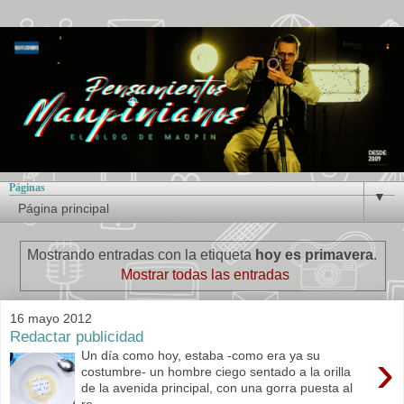
Páginas
▼
Mostrando entradas con la etiqueta
hoy es primavera
.
Mostrar todas las entradas
16 mayo 2012
Redactar publicidad
›
Un día como hoy, estaba -como era ya su
costumbre- un hombre ciego sentado a la orilla
de la avenida principal, con una gorra puesta al
re...