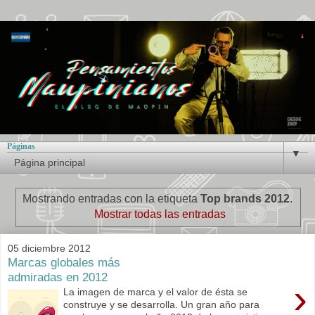
Páginas
▼
Mostrando entradas con la etiqueta
Top brands 2012
.
Mostrar todas las entradas
05 diciembre 2012
Marcas globales más
admiradas en 2012
›
La imagen de marca y el valor de ésta se
construye y se desarrolla. Un gran año para