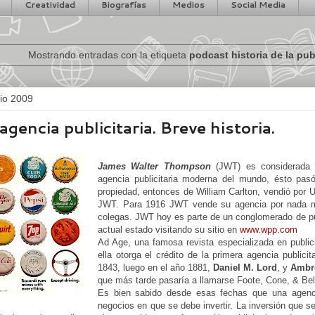
Creatividad
Biografías
Medios
Social Media
Mostrando entradas con la etiqueta
podcast historia de la pub
lio 2009
agencia publicitaria. Breve historia.
James Walter Thompson
(JWT) es considerada p
agencia publicitaria moderna del mundo, ésto pas
propiedad, entonces de William Carlton, vendió por 
JWT. Para 1916 JWT vende su agencia por nada 
colegas. JWT hoy es parte de un conglomerado de p
actual estado visitando su sitio en
www.wpp.com
Ad Age, una famosa revista especializada en public
ella otorga el crédito de la primera agencia publicit
1843, luego en el año 1881,
Daniel M. Lord
, y
Ambr
que más tarde pasaría a llamarse Foote, Cone, & Bel
Es bien sabido desde esas fechas que una agencia
negocios en que se debe invertir. La inversión que 