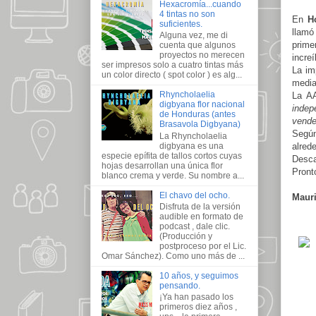
Hexacromía...cuando
4 tintas no son
En
H
suficientes.
llam
Alguna vez, me di
prime
cuenta que algunos
proyectos no merecen
increí
ser impresos solo a cuatro tintas más
La im
un color directo ( spot color ) es alg...
media
Rhyncholaelia
La AA
digbyana flor nacional
indep
de Honduras (antes
vende
Brasavola Digbyana)
Segú
La Rhyncholaelia
digbyana es una
alred
especie epífita de tallos cortos cuyas
Desca
hojas desarrollan una única flor
Pront
blanco crema y verde. Su nombre a...
El chavo del ocho.
Mauri
Disfruta de la versión
audible en formato de
podcast , dale clic.
(Producción y
postproceso por el Lic.
Omar Sánchez). Como uno más de ...
10 años, y seguimos
pensando.
¡Ya han pasado los
primeros diez años ,