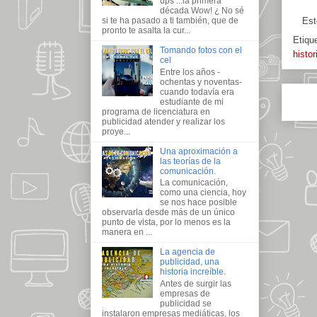
ups ...la primera
década Wow! ¿ No sé
Est
si te ha pasado a ti también, que de
pronto te asalta la cur...
Etiqu
Tomando fotos con el
histor
cel
Entre los años -
ochentas y noventas-
cuando todavía era
estudiante de mi
programa de licenciatura en
publicidad atender y realizar los
proye...
Una aproximación a
las teorías de la
comunicación.
La comunicación,
como una ciencia, hoy
se nos hace posible
observarla desde más de un único
punto de vista, por lo menos es la
manera en ...
La agencia de
publicidad, una
historia increíble.
Antes de surgir las
empresas de
publicidad se
instalaron empresas mediáticas, los