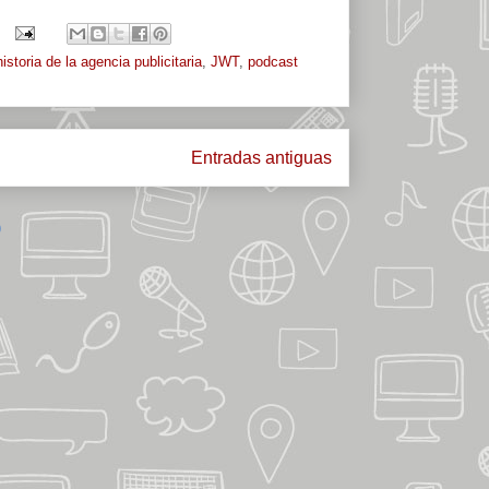
historia de la agencia publicitaria
,
JWT
,
podcast
Entradas antiguas
)