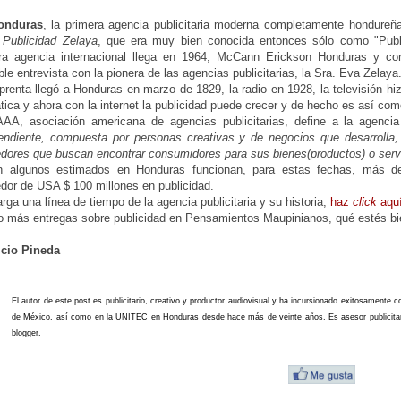
onduras
, la primera agencia publicitaria moderna completamente hondureñ
ó
Publicidad Zelaya
, que era muy bien conocida entonces sólo como "Publi
ra agencia internacional llega en 1964, McCann Erickson Honduras y con 
ble entrevista con la pionera de las agencias publicitarias, la Sra. Eva Zelaya
prenta llegó a Honduras en marzo de 1829, la radio en 1928, la televisión h
tica y ahora con la internet la publicidad puede crecer y de hecho es así co
AA, asociación americana de agencias publicitarias, define a la agencia
endiente, compuesta por personas creativas y de negocios que desarrolla,
dores que buscan encontrar consumidores para sus bienes(productos) o serv
n algunos estimados en Honduras funcionan, para estas fechas, más 
edor de USA $ 100 millones en publicidad.
rga una línea de tiempo de la agencia publicitaria y su historia,
haz
click
aqu
o más entregas sobre publicidad en Pensamientos Maupinianos, qué estés bi
cio Pineda
El autor de este post es publicitario, creativo y productor audiovisual y ha incursionado exitosamente c
de México, así como en la UNITEC en Honduras desde hace más de veinte años. Es asesor publicitario 
blogger.