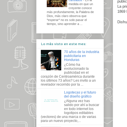
publi
medida en que un
La pri
creyente conoce
1869 
más profundamente, la Palabra de
Dios, más claro observa que
*esperar* no es solo pasar el
Disfr
tiempo, sino aprender a ...
Lo más visto en este mes:
70 años de la industria
publicitaria en
Honduras
¿Cómo ha
evolucionado la
publicidad en el
corazón de Centroamérica durante
los últimos 73 años? Les invito a un
revelador recorrido por la ...
Logotecas y el futuro
del diseño gráfico
¿Alguna vez has
salido por ahí a buscar
en todo internet los
logotipos editables
(vectores) de una marca o de varias
para un nuevo proyecto,...