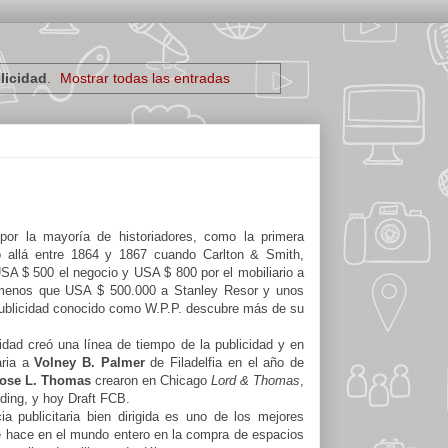
licidad
.
Mostrar todas las entradas
or la mayoría de historiadores, como la primera
ó allá entre 1864 y 1867 cuando Carlton & Smith,
USA $ 500 el negocio y USA $ 800 por el mobiliario a
menos que USA $ 500.000 a Stanley Resor y unos
ublicidad conocido como W.P.P. descubre más de su
idad creó una línea de tiempo de la publicidad y en
aria a
Volney B. Palmer
de Filadelfia en el año de
ose L. Thomas
crearon en Chicago
Lord & Thomas
,
ding, y hoy Draft FCB.
 publicitaria bien dirigida es uno de los mejores
se hace en el mundo entero en la compra de espacios