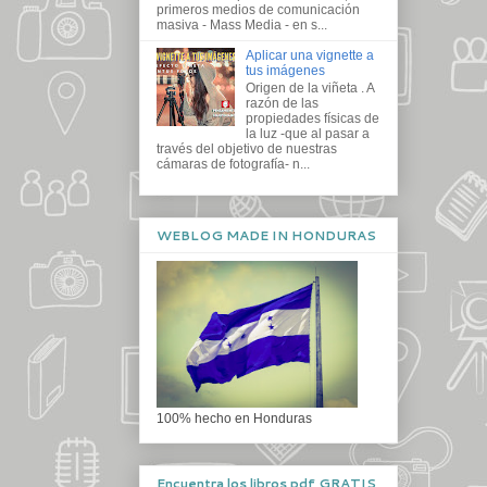
primeros medios de comunicación
masiva - Mass Media - en s...
Aplicar una vignette a
tus imágenes
Origen de la viñeta . A
razón de las
propiedades físicas de
la luz -que al pasar a
través del objetivo de nuestras
cámaras de fotografía- n...
WEBLOG MADE IN HONDURAS
100% hecho en Honduras
Encuentra los libros pdf GRATIS