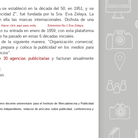
a se estableció en la década del 50, en 1951, y se
cidad Z", fué fundada por la Sra. Eva Zelaya. La
ella las marcas internacionales. Disfruta de una
.
Hacer click aquí para verla.
Entrevista No.1 Eva Zelaya.
izo su entrada en enero de 1959, con esta plataforma
mo ha pasado en estas 6 décadas iniciales.
 de la siguiente manera: "
Organización comercial,
 prepara y coloca la publicidad en los medios para
icios
".
de
30 agencias publicitarias
y facturan anualmente
í.
en.
omo docente universitario para el Instituto de Mercadotecnia y Publicidad
independiente, redactor de artículos sobre publicidad, conferencista y