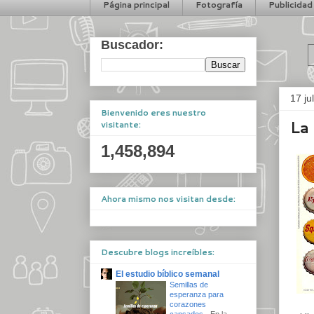
Página principal
Fotografía
Publicidad
Buscador:
17 ju
Bienvenido eres nuestro
La 
visitante:
1,458,894
Ahora mismo nos visitan desde:
Descubre blogs increíbles:
El estudio bíblico semanal
Semillas de
esperanza para
corazones
cansados
-
En la