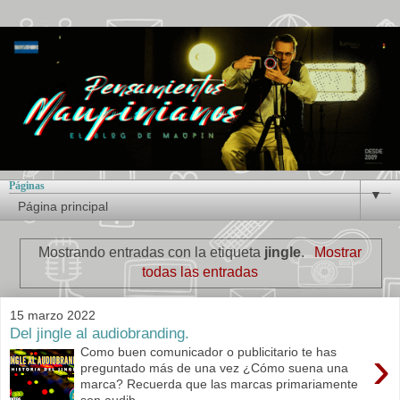
Páginas
▼
Mostrando entradas con la etiqueta
jingle
.
Mostrar
todas las entradas
15 marzo 2022
Del jingle al audiobranding.
›
Como buen comunicador o publicitario te has
preguntado más de una vez ¿Cómo suena una
marca? Recuerda que las marcas primariamente
son audib...