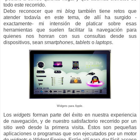
todo este recorrido.
Debo reconocer que mi
blog
también tiene retos que
atender todavía en este tema, de allí ha surgido -
exactamente-
mi intensión de platicar sobre esas
herramientas que suelen facilitar la navegación para
quienes nos honran con sus consultas desde sus
dispositivos, sean
smartphones
,
tablets
o
laptops
.
Widgets para Apple.
Los
widgets
forman parte del éxito en nuestra experiencia
de navegación, y de nuestro satisfactorio recorrido por un
sitio
web
desde la primera visita. Éstos son pequeñas
aplicaciones o programas que son ejecutados por un motor
de
widgets
o
Widget Engine
. Están allí para dar fácil acceso