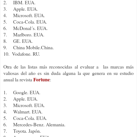
2.
IBM. EUA.
3.
Apple. EUA.
4.
Microsoft. EUA.
5.
Coca-Cola. EUA.
6.
McDonal´s. EUA.
7.
Marlboro. EUA.
8.
GE. EUA.
9.
China Mobile.China.
10.
Vodafone. RU.
Otra de las listas más reconocidas al evaluar a las marcas más
valiosas del año es sin duda alguna la que genera en su estudio
Fortune
anual la revista
:
1.
Google. EUA.
2.
Apple. EUA.
3.
Microsoft. EUA.
4.
Walmart. EUA.
5.
Coca-Cola. EUA.
6.
Mercedes-Benz. Alemania.
7.
Toyota. Japón.