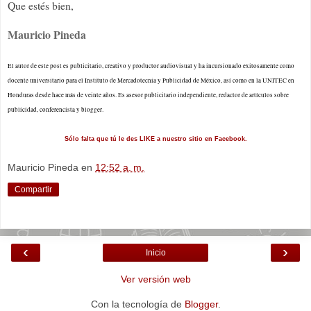
Que estés bien,
Mauricio Pineda
El autor de este post es publicitario, creativo y productor audiovisual y ha incursionado exitosamente como
docente universitario para el Instituto de Mercadotecnia y Publicidad de México, así como en la UNITEC en
Honduras desde hace más de veinte años. Es asesor publicitario independiente, redactor de artículos sobre
publicidad, conferencista y blogger.
Sólo falta que tú le des LIKE a nuestro sitio en Facebook.
Mauricio Pineda
en
12:52 a. m.
Compartir
‹
›
Inicio
Ver versión web
Con la tecnología de
Blogger
.