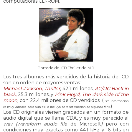
computadoras CD-ROM.
Portada del CD Thriller de M.J.
Los tres albumes más vendidos de la historia del CD
son en orden de mayores ventas:
Michael Jackson, Thriller
, 42.1 millones,
AC/DC Back in
black
,
25.3 millones, y
Pink Floyd, The dark side of the
moon
,
con 22.4 millones de CD vendidos. (
Esta información
)
es muy variable pero aún así la incluyo para satisfacción de algunos
fans
.
Los CD originales vienen grabados en un formato de
audio digital que se llama CDA, y es muy parecido al
wav (waveform audio file
de Microsoft
)
pero con
condiciones muy exactas como 44.1 kHz y 16 bits en