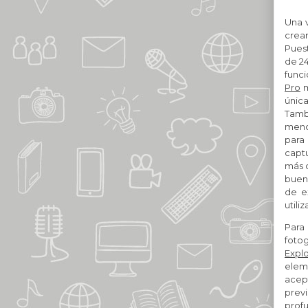
Una v
crea
Puest
de 24
func
Pro
m
únic
Tamb
menor
para 
captu
más c
buena
de e
utili
Para
fotog
Explo
eleme
acep
prev
prof