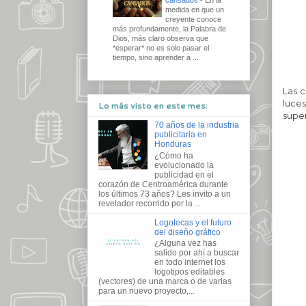
medida en que un
creyente conoce
más profundamente, la Palabra de
Dios, más claro observa que
*esperar* no es solo pasar el
tiempo, sino aprender a ...
Las c
luce
Lo más visto en este mes:
super
70 años de la industria
publicitaria en
Honduras
¿Cómo ha
evolucionado la
publicidad en el
corazón de Centroamérica durante
los últimos 73 años? Les invito a un
revelador recorrido por la ...
Logotecas y el futuro
del diseño gráfico
¿Alguna vez has
salido por ahí a buscar
en todo internet los
logotipos editables
(vectores) de una marca o de varias
para un nuevo proyecto,...