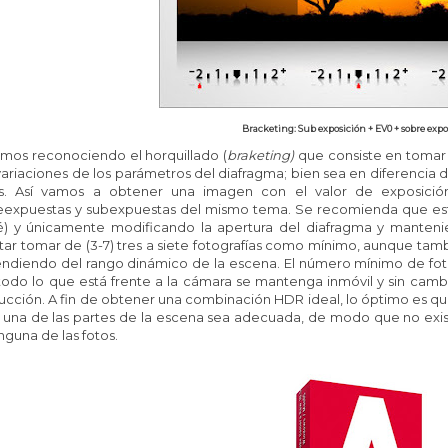
Bracketing: Sub exposición + EV0 + sobre expo
emos reconociendo el horquillado (
braketing)
que consiste en tomar 
ariaciones de los parámetros del diafragma; bien sea en diferencia
s. Así vamos a obtener una imagen con el valor de exposició
eexpuestas y subexpuestas del mismo tema. Se recomienda que esta
pié) y únicamente modificando la apertura del diafragma y manten
ntar tomar de
(3-7)
tres a siete fotografías como mínimo, aunque tam
ndiendo del rango dinámico de la escena. El número mínimo de fotog
odo lo que está frente a la cámara se mantenga inmóvil y sin cambio
cción. A fin de obtener una combinación HDR ideal, lo óptimo es que 
 una de las partes de la escena sea adecuada, de modo que no exis
nguna de las fotos.