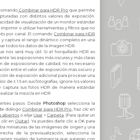
l comando
Combinar para HDR Pro
que permite
turadas con distintos valores de exposición.
acidad de visualización de un monitor estándar
imprimir o utilizar herramientas y filtros que no
ts por canal.
El comando
Combinar para HDR
 y captura el rango dinámico completo en una
nar todos los datos de la imagen HDR.
 nos será muy útil. Si el horquillado HDR es
amente las exposiciones más oscuras y más claras
n de exposiciones de calidad, no es necesario
ción entre el valor de exposición más oscuro y
ión de exposición adicional para procesar una
or de ± 1.5 en sus fotografías, ignore los valores
te captura sus fotos HDR de manera estándar
 realizar la mezcla en HDR.
uientes pasos: Desde
Photoshop
selecciona la
 de diálogo
Combinar para HDR Pro
, haz
clic
en
s abiertos
o elije
Usar
>
Carpeta
. (Para quitar un
z
clic
en
Quitar
). Ya puedes darle clic a OK para
ra miniaturas de las imágenes de origen y una
recha de la previsualización, selecciona la
ienen niveles de luminancia que superan con