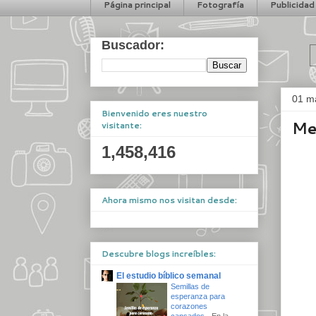
Página principal
Fotografía
Publicidad
Buscador:
01 m
Bienvenido eres nuestro
Me
visitante:
1,458,416
Ahora mismo nos visitan desde:
Descubre blogs increíbles:
El estudio bíblico semanal
Semillas de
esperanza para
corazones
cansados
-
En la