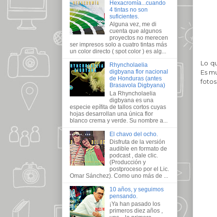
Hexacromía...cuando
4 tintas no son
suficientes.
Alguna vez, me di
cuenta que algunos
proyectos no merecen
ser impresos solo a cuatro tintas más
un color directo ( spot color ) es alg...
Lo qu
Rhyncholaelia
Es mu
digbyana flor nacional
de Honduras (antes
fotos
Brasavola Digbyana)
La Rhyncholaelia
digbyana es una
especie epífita de tallos cortos cuyas
hojas desarrollan una única flor
blanco crema y verde. Su nombre a...
El chavo del ocho.
Disfruta de la versión
audible en formato de
podcast , dale clic.
(Producción y
postproceso por el Lic.
Omar Sánchez). Como uno más de ...
10 años, y seguimos
pensando.
¡Ya han pasado los
primeros diez años ,