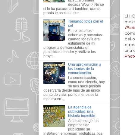
ups ...la primera
década Wow! ¿ No sé
si te ha pasado a ti también, que de
pronto te asalta la cur...
El
H
mezc
Tomando fotos con el
cel
Phot
Entre los años -
como 
ochentas y noventas-
del o
cuando todavía era
estudiante de mi
otros
programa de licenciatura en
una 
publicidad atender y realizar los
Phot
proye...
Una aproximación a
las teorías de la
comunicación.
La comunicación,
como una ciencia, hoy
se nos hace posible
observarla desde más de un único
punto de vista, por lo menos es la
manera en ...
La agencia de
publicidad, una
historia increíble.
Antes de surgir las
empresas de
publicidad se
instalaron empresas mediáticas, los