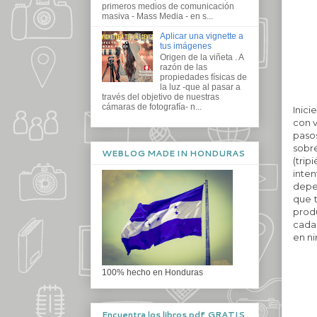
primeros medios de comunicación
masiva - Mass Media - en s...
Aplicar una vignette a
tus imágenes
Origen de la viñeta . A
razón de las
propiedades físicas de
la luz -que al pasar a
través del objetivo de nuestras
cámaras de fotografía- n...
Inici
con v
paso
sobr
WEBLOG MADE IN HONDURAS
(tri
inte
depe
que t
produ
cada
en ni
100% hecho en Honduras
Encuentra los libros pdf GRATIS