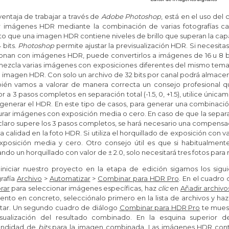
entaja de trabajar a través de
Adobe Photoshop
, está en el uso de
r imágenes HDR mediante la combinación de varias fotografías cap
o que una imagen HDR contiene niveles de brillo que superan la cap
 bits.
Photoshop
permite ajustar la previsualización HDR. Si necesitas 
ionan con imágenes HDR, puede convertirlos a imágenes de 16 u 8 bi
ezcla varias imágenes con exposiciones diferentes del mismo tema
a imagen HDR.
Con solo un archivo de 32 bits por canal podrá almace
ién vamos a valorar de manera correcta un consejo profesional que
 a 3 pasos completos en separación total (-1.5, 0, +1.5), utilice únic
generar el HDR. En este tipo de casos, para generar una combinació
rar imágenes con exposición media o cero. En caso de que la separa
laro supere los 3 pasos completos, se hará necesario una compensac
 calidad en la foto HDR. Si utiliza el horquillado de exposición con val
xposición media y cero. Otro consejo útil es que si habitualmen
zando un horquillado con valor de ± 2.0, solo necesitará tres fotos para
 iniciar nuestro proyecto en la etapa de edición sigamos los sig
rafía
Archivo
>
Automatizar
>
Combinar para HDR Pro
.
En el cuadro
rar
para seleccionar imágenes específicas, haz
clic
en
Añadir archivo
nto en concreto, selecciónalo primero en la lista de archivos y ha
tar.
Un segundo cuadro de diálogo
Combinar para HDR Pro
te muest
isualización del resultado combinado.
En la esquina superior de
undidad de
bits
para la imagen combinada.
Las imágenes HDR cont