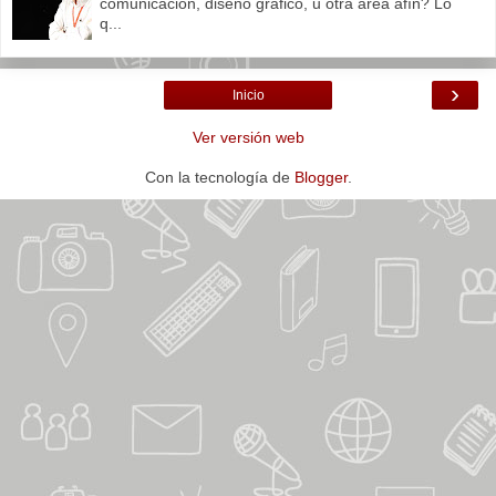
comunicación, diseño gráfico, u otra área afín? Lo
q...
›
Inicio
Ver versión web
Con la tecnología de
Blogger
.