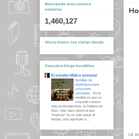
Bienvenido eres nuestro
Ho
visitante:
1,460,127
Ahora mismo nos visitan desde:
Descubre blogs increíbles:
El estudio bíblico semanal
Semillas de
esperanza para
corazones
cansados
-
En la
medida en que un
creyente conoce
más profundamente, la Palabra de
Dios, más claro observa que
*esperar* no es solo pasar el
tiempo, sino aprender a ...
La p