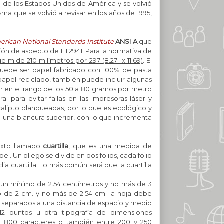
de los Estados Unidos de América y se volvió
sma que se volvió a revisar en los años de 1995,
rican National Standards Institute
ANSI A
que
ión de aspecto de 1: 1.2941
. Para la normativa de
e mide 210 milímetros por 297 (8.27" x 11.69)
. El
puede ser papel fabricado con 100% de pasta
pel reciclado, también puede incluir algunas
r en el rango de los
50 a 80 gramos por metro
al para evitar fallas en las impresoras láser y
calipto blanqueadas, por lo que es ecológico y
o una blancura superior, con lo que incrementa
exto llamado
cuartilla
, que es una medida de
el. Un pliego se divide en dos folios, cada folio
dia cuartilla. Lo más común será que la cuartilla
r un mínimo de 2.54
centímetros
y no más de 3
de 2 cm. y no más de 2.54 cm. l
a hoja debe
r separados a una distancia de espacio y medio
puntos u otra tipografía de dimensiones
l 800 caracteres o también entre 200 y 250