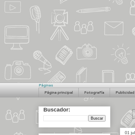
Páginas
Página principal
Fotografía
Publicidad
Buscador:
01 ju