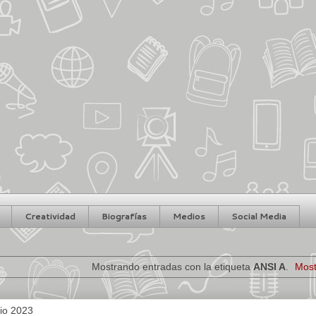
Creatividad
Biografías
Medios
Social Media
Mostrando entradas con la etiqueta
ANSI A
.
Most
lio 2023