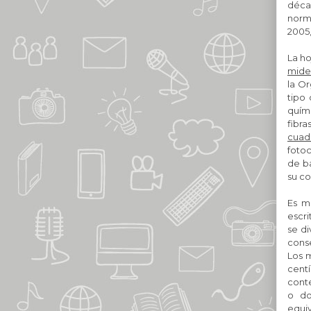
déca
norma
2005,
La h
mide 
la O
tipo
quím
fibr
cuad
foto
de ba
su co
Es m
escri
se di
conse
Los 
centí
conte
o do
equi