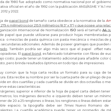
da de 1980 fue adoptado como normativa nacional por el gobierno 
tiva oficial en el año de 1992 con la publicación ANSI/ASME Y 14.1 mi
 2012 y 2022.
oja de
papel bond
de tamaño carta obedece a la normativa de la
Ame
279.4 milímetros por 215.9 milímetros (8.5" x 11") y que posee una relac
rganización Internacional de Normalización
ISO
será el tamaño
A4
qu
 de papel que puede utilizarse para producir hojas membretadas 
ica o mezclas de pasta química con pasta mecánica o mezclas de pa
as secundarias adicionales. Además de poseer gramajes que pueden i
rado
. También podría ser algo más seco que el papel
offset
natur
copiadoras.
El
papel bond
, es fabricado totalmente con fibras de eu
jo costo; puede tener un tratamiento adicional para añadirle color 
sto, pero brinda resultados óptimos en todo tipo de impresiones.
uy común que la hoja carta reciba un formato para su caja de t
tura. Esta recibe su nombre por ser la cuarta parte de un pliego de pap
vide en dos cuartillas y cada cuartilla se divide en dos octavillas o me
rve estas características:
márgenes; superior e inferior de la hoja de papel carta deben tene
metros; l
os márgenes derecho e izquierdo deben tener un mínimo 
ner de 20 a 25 renglones o líneas; l
os renglones o líneas deben esta
ble espacio; l
a tipografía debe ser
Times
Nuevo Romano de 12 
valentes.
La cuartilla académica puede tener un promedio de mi