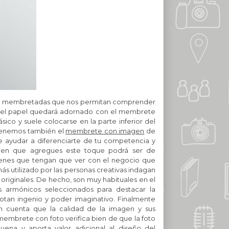
carta membretadas que nos permitan comprender
 del papel quedará adornado con el membrete
ico y suele colocarse en la parte inferior del
 Tenemos también el
m
embrete con imagen
de
ayudar a diferenciarte de tu competencia y
gen que agregues este toque podrá ser de
enes que tengan que ver con el negocio que
más utilizado por l
as personas creativas indagan
riginales. De hecho, son muy habituales en el
s armónicos seleccionados para destacar la
otan ingenio y poder imaginativo. Finalmente
 cuenta que la calidad de la imagen y sus
 membrete con foto verifica bien de que la foto
ena y aporta valor adicional al diseño del