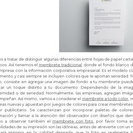
s a tratar de distinguir algunas diferencias entre hojas de papel 
ipos: Así tenemos el
m
embrete tradicional
, donde e
l fondo blanco
presa con la información corporativa empresarial. Es el modelo clás
mento y casi siempre se incluyen colores que le aportan seriedad.
, consiste en a
gregar una imagen de fondo a tu membrete puede 
tar un toque distinto a tu documento. Dependiendo de la ima
rnidad o de seriedad. Normalmente, las empresas, agregan imág
mpeñan. Así mismo, vamos a considerar el
m
embrete a todo color
, 
eas nuevas y apuestan por juegos de colores para crear membretes o
r publicitario.
Se caracterizan por incorporar paletas de colore
rmación y llamar a la atención del observador con diseños que den
s a observar también el
membrete con foto,
por favor toma en
ilidades de su impresión son las idóneas, antes de atreverte con un
ará impresa en la calidad deseada, que la foto es realmente bu