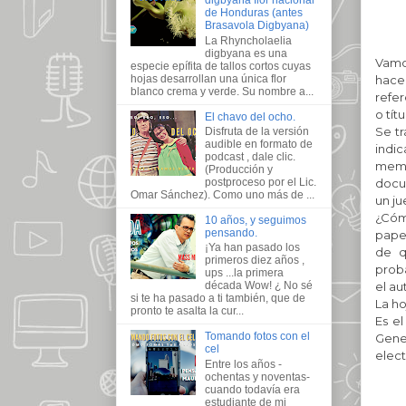
digbyana flor nacional
de Honduras (antes
Brasavola Digbyana)
La Rhyncholaelia
digbyana es una
Vamo
especie epífita de tallos cortos cuyas
hojas desarrollan una única flor
hace
blanco crema y verde. Su nombre a...
refer
o tít
El chavo del ocho.
Se tr
Disfruta de la versión
audible en formato de
indi
podcast , dale clic.
memb
(Producción y
docum
postproceso por el Lic.
Omar Sánchez). Como uno más de ...
un ju
¿Cóm
10 años, y seguimos
pensando.
papel
¡Ya han pasado los
de q
primeros diez años ,
prob
ups ...la primera
el au
década Wow! ¿ No sé
si te ha pasado a ti también, que de
La ho
pronto te asalta la cur...
Es e
Tomando fotos con el
Gener
cel
elect
Entre los años -
ochentas y noventas-
cuando todavía era
estudiante de mi