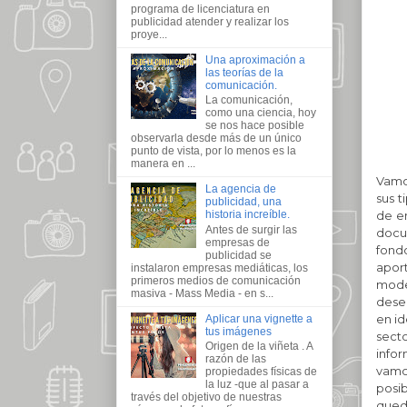
programa de licenciatura en
publicidad atender y realizar los
proye...
Una aproximación a
las teorías de la
comunicación.
La comunicación,
como una ciencia, hoy
se nos hace posible
observarla desde más de un único
punto de vista, por lo menos es la
manera en ...
Vamo
La agencia de
sus t
publicidad, una
de em
historia increíble.
Antes de surgir las
docu
empresas de
fondo
publicidad se
apor
instalaron empresas mediáticas, los
primeros medios de comunicación
mode
masiva - Mass Media - en s...
dese
en id
Aplicar una vignette a
tus imágenes
secto
Origen de la viñeta . A
info
razón de las
vamo
propiedades físicas de
la luz -que al pasar a
posib
través del objetivo de nuestras
qued