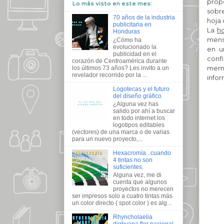
propó
Lo más visto en este mes:
sobre
70 años de la industria
hoja 
publicitaria en
La
h
Honduras
mens
¿Cómo ha
evolucionado la
en u
publicidad en el
confi
corazón de Centroamérica durante
memb
los últimos 73 años? Les invito a un
revelador recorrido por la ...
infor
Logotecas y el futuro
del diseño gráfico
¿Alguna vez has
salido por ahí a buscar
en todo internet los
logotipos editables
(vectores) de una marca o de varias
para un nuevo proyecto,...
Hexacromía...cuando
4 tintas no son
suficientes.
Alguna vez, me di
cuenta que algunos
proyectos no merecen
ser impresos solo a cuatro tintas más
un color directo ( spot color ) es alg...
Rhyncholaelia