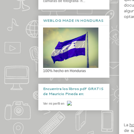
cámaras de fotografía- n...
docu
algun
optar
WEBLOG MADE IN HONDURAS
100% hecho en Honduras
Encuentra los libros pdf GRATIS
de Mauricio Pineda en:
Ver mi perfil en
La
ho
de s