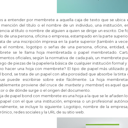
s a entender por membrete a aquella caja de texto que se ubica e
 mención del título o el nombre de un individuo, una institución,
encia al título o nombre de alguien a quien se dirige un escrito. 
ulo de una persona, oficina o empresa, estampado en la parte superior
ata de una inscripción impresa en la parte superior (también a veces 
ca el nombre, logotipo o señas de una persona, oficina, entidad
rete se le llama hoja membretada o papel membretado. Cart
entos oficiales, según la normativa de cada país, un membrete pued
ego de piezas de la papelería básica de cualquier institución formal y 
o hacer una hoja con membrete?
El tipo de papel más utilizado
 bond, se trata de un papel con alta porosidad que absorbe la tint
ue puede escribirse sobre este fácilmente. L
a
hoja membreta
ablemente proviene del cruce de
marbete
y
membrar
)​ es aquel q
tor o de dónde surge o el origen del documento.
ja de papel bond con membrete es una hoja a la que se le añaden los
l papel con el que una institución, empresa o un profesional autó
almente, se incluye lo siguiente: Logotipo, nombre de la empresa, 
rónico, redes sociales y la URL de su sitio web.