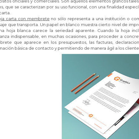
sitos oficiales y comerciales. Son aquellos elementos gráficos tal
s, que se caracterizan por su uso funcional, con una finalidad especí
carta.
oja carta con membrete
no sólo representa a una institución o co
aje que transporta. Un papel en blanco muestra cierto nivel de im
na hoja blanca carece la seriedad aparente. Cuando la hoja in
anza indispensable, en muchas ocasiones, para proceder a concretar
rete que aparece en los presupuestos, las facturas, declaraciones
mación básica de contacto y permitiendo de manera ágil a los client