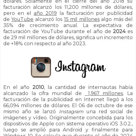
dólares.
Solamente en el cierre del año 2018 su
facturación alcanzó los 11,200 millones de dólares,
pero en el
año 2019
la facturación por publicidad
de
YouTube
alcanzó los
15 mil millones
algo más del
35% de crecimiento anual.
La expectativa de
facturación de YouTube durante el año de
2024
es
de 29 mil millones de dólares, significa un incremento
de +18% con respecto al año 2023.
En el año
2010
, la cantidad de internautas había
alcanzado la cifra mundial de
1,967 millones
. La
facturación de la publicidad en Internet llegó a los
66,094 millones de dólares. El 06 de octubre de ese
mismo año se lanzó
Instagram
una red social de
imágenes y vídeo. Originalmente concebida para los
dispositivos de Apple con sistema operativo iOS 3.0.2.,
luego se amplió para Android y finalmente para
Windows 10. Se calcula que durante el año de 2024