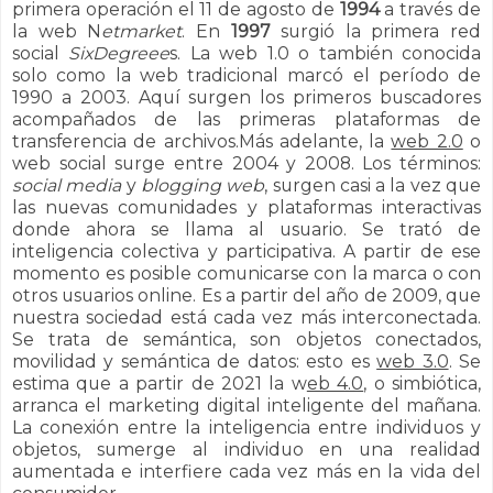
primera operación el 11 de agosto de
1994
a través de
la web N
etmarket
. En
1997
surgió la primera red
social
SixDegreee
s. La web 1.0 o también conocida
solo como la web tradicional marcó el período de
1990 a 2003. Aquí surgen los primeros buscadores
acompañados de las primeras plataformas de
transferencia de archivos.
Más adelante, la
web 2.0
o
web social surge entre 2004 y 2008. Los términos:
social media
y
blogging web
, surgen casi a la vez que
las nuevas comunidades y plataformas interactivas
donde ahora se llama al usuario. Se trató de
inteligencia colectiva y participativa. A partir de ese
momento es posible comunicarse con la marca o con
otros usuarios online. Es a partir del año de
2009, que
nuestra sociedad está cada vez más interconectada.
Se trata de semántica, son objetos conectados,
movilidad y semántica de datos: esto es
web 3.0
. Se
estima que a partir de 2021 la w
eb 4.0
, o simbiótica,
arranca el marketing digital inteligente del mañana.
La conexión entre la inteligencia entre individuos y
objetos, sumerge al individuo en una realidad
aumentada e interfiere cada vez más en la vida del