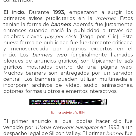
consumidor.
El inicio
. Durante
1993
, empezaron a surgir los
primeros avisos publicitarios en la
Internet
. Estos
tenían la forma de
banners
. Además, fue justamente
entonces cuando nació la publicidad a través de
palabras claves
pay-per-click
(Pago por Clic). Esta
nueva forma de publicidad fue fuertemente criticada
y menospreciada por algunos expertos en el
inicio.
Los
banners web
(originalmente llamados
bloques de anuncios gráficos) son típicamente
ads
gráficos mostrados dentro de una página web.
Muchos banners son entregados por un servidor
central. Los banners pueden utilizar multimedia e
incorporar archivos de vídeo, audio, animaciones,
botones, formas u otros elementos interactivos.
Banner web del año 1994.
El primer anuncio al cual podías hacer clic fue
vendido por
Global Network Navigator
en 1993 a un
despacho legal de Silicon Valley. El primer
banner
fue