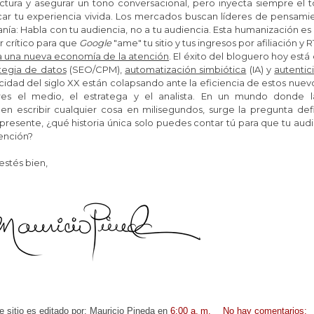
ctura y asegurar un tono conversacional, pero inyecta siempre el t
car tu experiencia vivida.
Los mercados buscan líderes de pensamien
nía: Habla con tu audiencia, no a tu audiencia.
Esta humanización es
r crítico para que
Google
"ame" tu sitio y tus ingresos por afiliación y
a una nueva economía de la atención
.
El éxito del bloguero hoy está 
tegia de datos
(SEO/CPM),
automatización simbiótica
(IA) y
autenti
cidad del siglo XX están colapsando ante la eficiencia de estos nuev
res el medio, el estratega y el analista.
En un mundo donde las 
en escribir cualquier cosa en milisegundos, surge la pregunta def
resente, ¿qué historia única solo puedes contar tú para que tu aud
ención?
stés bien,
e sitio es editado por:
Mauricio Pineda
en
6:00 a. m.
No hay comentarios: