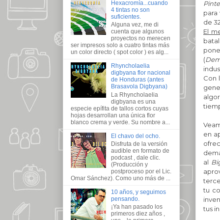
Hexacromía...cuando
Pinte
4 tintas no son
para
suficientes.
de 32
Alguna vez, me di
El m
cuenta que algunos
proyectos no merecen
batal
ser impresos solo a cuatro tintas más
pone
un color directo ( spot color ) es alg...
(
Dem
Rhyncholaelia
indus
digbyana flor nacional
Con l
de Honduras (antes
Brasavola Digbyana)
gene
La Rhyncholaelia
algor
digbyana es una
tiemp
especie epífita de tallos cortos cuyas
hojas desarrollan una única flor
blanco crema y verde. Su nombre a...
Veam
en a
El chavo del ocho.
ofrec
Disfruta de la versión
audible en formato de
dema
podcast , dale clic.
al
Bi
(Producción y
apro
postproceso por el Lic.
Omar Sánchez). Como uno más de ...
terce
tu c
10 años, y seguimos
inven
pensando.
¡Ya han pasado los
tus i
primeros diez años ,