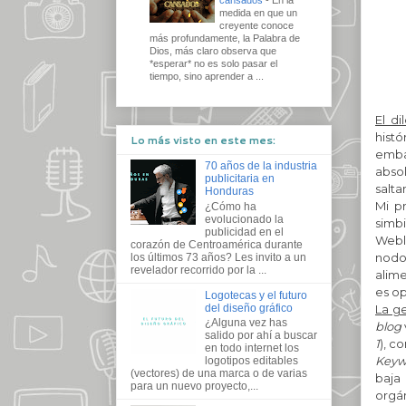
medida en que un
creyente conoce
más profundamente, la Palabra de
Dios, más claro observa que
*esperar* no es solo pasar el
tiempo, sino aprender a ...
El d
histó
Lo más visto en este mes:
embar
70 años de la industria
abso
publicitaria en
salta
Honduras
Mi p
¿Cómo ha
evolucionado la
simb
publicidad en el
Webl
corazón de Centroamérica durante
nodo 
los últimos 73 años? Les invito a un
revelador recorrido por la ...
alim
es op
Logotecas y el futuro
del diseño gráfico
La ge
¿Alguna vez has
blog
salido por ahí a buscar
1
), c
en todo internet los
Keyw
logotipos editables
(vectores) de una marca o de varias
baja
para un nuevo proyecto,...
orgá