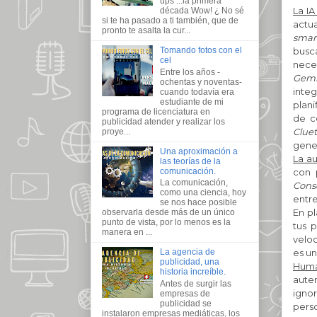
ups ...la primera
La IA
década Wow! ¿ No sé
si te ha pasado a ti también, que de
actua
pronto te asalta la cur...
smar
buscá
Tomando fotos con el
cel
nece
Entre los años -
Gemi
ochentas y noventas-
inte
cuando todavía era
estudiante de mi
plani
programa de licenciatura en
de c
publicidad atender y realizar los
Cluet
proye...
gener
Una aproximación a
La a
las teorías de la
comunicación.
con 
La comunicación,
Cons
como una ciencia, hoy
entre
se nos hace posible
En p
observarla desde más de un único
punto de vista, por lo menos es la
tus 
manera en ...
velo
es u
La agencia de
publicidad, una
Huma
historia increíble.
aute
Antes de surgir las
ignor
empresas de
publicidad se
pers
instalaron empresas mediáticas, los