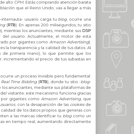
de alto CPM. Estás comprando atención barata
lación que el Reino Unido, vas a llegar a más
internauta- usuario carga tu
blog
, ocurre una
ing
(
RTB
). En apenas 200 milisegundos, tu sitio
m
), mientras los anunciantes, mediante sus
DSP
r del usuario.
Actualmente, el motor de esta
erado por gigantes como
Amazon Advertising
).
s la transparencia y la calidad de tus datos. Al
 de primera mano), lo que permite que los
or, incrementando el precio de tus subastas en
ocurre un proceso invisible pero fundamental:
a
Real Time Bidding
(
RTB
), donde tu sitio -
blog
-
 y los anunciantes, mediante sus plataformas de
 del visitante; este mecanismo funciona gracias
do por gigantes como
Amazon Advertising
, que
uarios; con la desaparición de las
cookies
de
 y calidad de los datos propios que generas con
iten a las marcas identificar tu
blog
como un
bastas en tiempo real, aumentando directamente