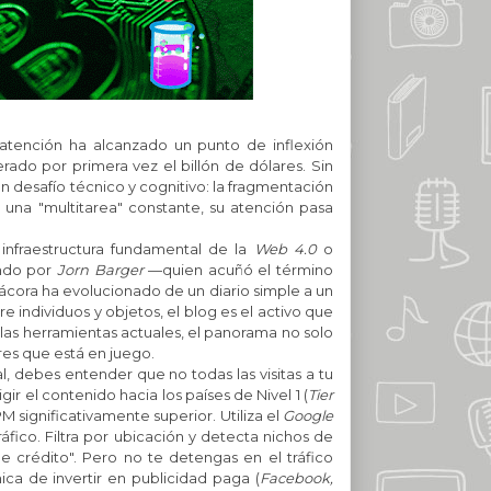
atención ha alcanzado un punto de inflexión
erado por primera vez el billón de dólares. Sin
n desafío técnico y cognitivo: la fragmentación
 una "multitarea" constante, su atención pasa
 infraestructura fundamental de la
Web 4.0
o
ando por
Jorn Barger
—quien acuñó el término
tácora ha evolucionado de un diario simple a un
e individuos y objetos, el blog es el activo que
las herramientas actuales, el panorama no solo
res que está en juego.
tal, debes entender que no todas las visitas a tu
ir el contenido hacia los países de Nivel 1 (
Tier
M significativamente superior.
Utiliza el
Google
fico. Filtra por ubicación y detecta nichos de
e crédito". Pero no te detengas en el tráfico
ica de invertir en publicidad paga (
Facebook,