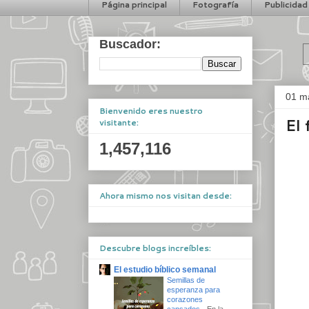
Página principal
Fotografía
Publicidad
Buscador:
01 m
Bienvenido eres nuestro
El 
visitante:
1,457,116
Ahora mismo nos visitan desde:
Descubre blogs increíbles:
El estudio bíblico semanal
Semillas de
esperanza para
corazones
cansados
-
En la