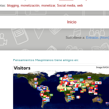
etas:
blogging
,
monetización
,
monetizar
,
Social media
,
web
Inicio
Suscribirse a:
Entradas (Atom
Pensamientos Maupinianos tiene amigos en: