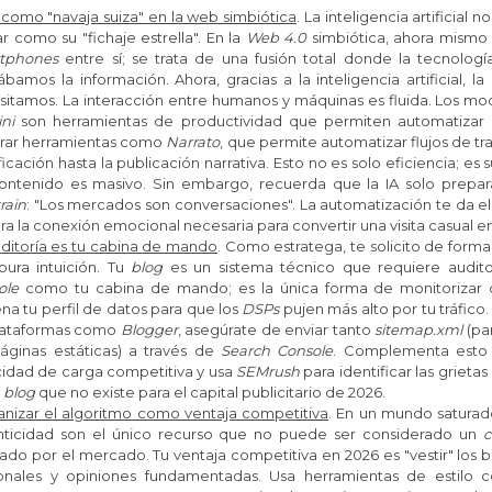
 como "navaja suiza" en la web simbiótica
.
La inteligencia artificial 
r como su "fichaje estrella". En la
Web 4.0
simbiótica, ahora
mismo n
tphones
entre sí; se trata de una fusión total donde la tecnolog
bamos la información. Ahora, gracias a la inteligencia artificial, 
sitamos. La
interacción entre humanos y máquinas es fluida. Los mo
ni
son herramientas de productividad que permiten automatizar la
grar herramientas como
Narrato
, que permite automatizar flujos de t
ficación hasta la publicación narrativa. Esto no es solo eficiencia; 
ontenido es masivo. Sin embargo, recuerda que la IA solo prepara
rain
:
"Los mercados son conversaciones".
La automatización te da el 
a la conexión emocional necesaria para convertir una visita casual en 
uditoría es tu cabina de mando
.
Como estratega, te solicito de forma
pura intuición. Tu
blog
es un sistema técnico que requiere audito
ole
como tu cabina de mando; es la única forma de monitorizar 
na tu perfil de datos para que los
DSPs
pujen más alto por tu tráfico
lataformas como
Blogger
, asegúrate de enviar tanto
sitemap.xml
(pa
páginas estáticas) a través de
Search Console
. Complementa est
cidad de carga competitiva y usa
SEMrush
para identificar las grieta
n
blog
que no existe para el capital publicitario de 2026.
nizar el algoritmo como ventaja competitiva
.
En un mundo saturado
nticidad son el único recurso que no puede ser considerado un
ado por el mercado. Tu ventaja competitiva en 2026 es "vestir" los 
onales y opiniones fundamentadas.
Usa herramientas de estilo