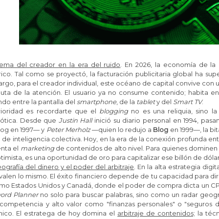
ilema del creador en la era del ruido
.
En 2026, la economía de la 
rico. Tal como se proyectó, la facturación publicitaria global ha sup
go, para el creador individual, este océano de capital convive con u
luta de la atención. El usuario ya no consume contenido; habita en
ndo entre la pantalla del
smartphone
, de la
tablet
y del
Smart TV
.
rioridad es recordarte que el
blogging
no es una reliquia, sino la
iótica. Desde que
Justin Hall
inició su diario personal en 1994, pas
og en 1997— y
Peter Merholz
—quien lo redujo a
Blog
en 1999—, la bi
de inteligencia colectiva. Hoy, en la era de la conexión profunda entr
enta el
marketing
de contenidos de alto nivel. Para quienes dominen 
timista, es una oportunidad de oro para capitalizar ese billón de dóla
ografía del dinero y el poder del arbitraje
.
En la alta estrategia digi
valen lo mismo. El éxito financiero depende de tu capacidad para dirig
omo Estados Unidos y Canadá, donde el poder de compra dicta un CP
ord Planner
no solo para buscar palabras, sino como un radar geográ
 competencia y alto valor como "finanzas personales" o "seguros d
nico. El estratega de hoy domina el
arbitraje de contenidos;
la técn