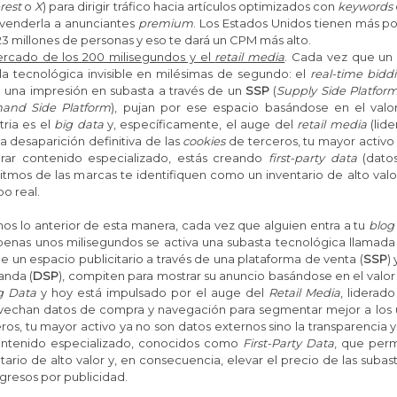
rest
o
X
) para dirigir tráfico hacia artículos optimizados con
keywords
 venderla a anunciantes
premium
. Los
Estados Unidos tienen más pob
3 millones de personas y eso te dará un CPM más alto.
ercado de los 200 milisegundos y el
retail media
.
Cada vez que un -
la tecnológica invisible en milésimas de segundo: el
real-time bidd
 una impresión en subasta a través de un
SSP
(
Supply Side Platfor
and Side Platform
), pujan por ese espacio basándose en el valo
tria es el
big data
y, específicamente, el auge del
retail media
(lid
a desaparición definitiva de las
cookies
de terceros, tu mayor activo e
rar contenido especializado, estás creando
first-party data
(datos
itmos de las marcas te identifiquen como un inventario de alto val
o real.
os lo anterior de esta manera, cada vez que alguien entra a tu
blog
penas unos milisegundos se activa una subasta tecnológica llamad
e un espacio publicitario a través de una plataforma de venta (
SSP
)
nda (
DSP
), compiten para mostrar su anuncio basándose en el valor
g Data
y hoy está impulsado por el auge del
Retail Media
, lidera
vechan datos de compra y navegación para segmentar mejor a los us
ros, tu mayor activo ya no son datos externos sino la transparencia
ontenido especializado, conocidos como
First-Party Data
, que perm
tario de alto valor y, en consecuencia, elevar el precio de las su
ngresos por publicidad.