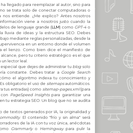
no ha llegado para reemplazar al autor, sino para
o se trata solo de conectar computadoras o
ía nos entiende. ¿Me explico? Antes nosotros
la información viene a nosotros justo cuando la
delos de lenguaje grande (
LLM
) como
GPT-4
o
 lluvia de ideas y la estructura SEO.
Debes
rabajo mediante reglas personalizadas, desde la
es supervivencia en un entorno donde el volumen
 el lienzo. Como bien dice el manifiesto de
alcance, pero tu criterio estratégico es el que
un lector leal.
 especial que dejes de administrar tu
blog
solo
ría constante. Debes tratar a
Google Search
cómo el algoritmo indexa tu conocimiento y
.
Es obligatorio el uso de
sitemaps
automáticos.
ra tus entradas) como
sitemap-pages.xml
(para
o con
PageSpeed Insights
para garantizar una
s en tu estrategia SEO. Un blog que no se audita
 de textos generados por IA, la originalidad y
commodity
. El contenido "frío y sin alma" será
borradores de la IA con tu voz única, anécdotas
 como
Grammarly
o
Hemingway
para pulir la