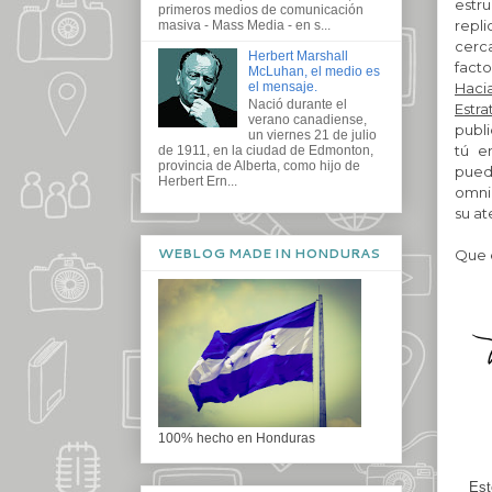
estru
primeros medios de comunicación
repli
masiva - Mass Media - en s...
cerca
Herbert Marshall
facto
McLuhan, el medio es
el mensaje.
Haci
Nació durante el
Estra
verano canadiense,
publi
un viernes 21 de julio
tú e
de 1911, en la ciudad de Edmonton,
provincia de Alberta, como hijo de
pued
Herbert Ern...
omnip
su at
WEBLOG MADE IN HONDURAS
Que e
100% hecho en Honduras
Est