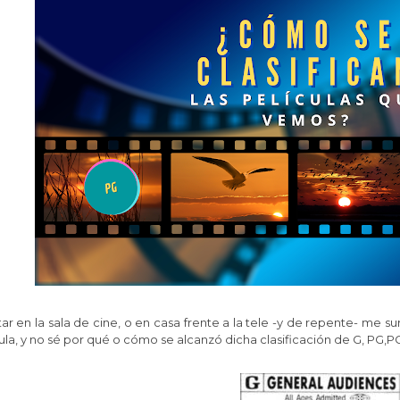
tar en la sala de cine, o en casa frente a la tele -y de repente- me 
ula, y no sé por qué o cómo se alcanzó dicha clasificación de G, PG,PG