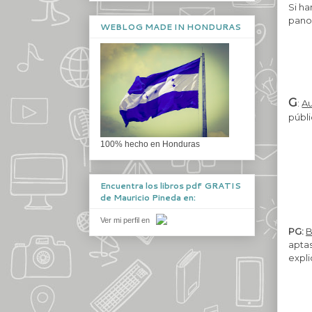
Si ha
panor
WEBLOG MADE IN HONDURAS
G
:
Au
públi
100% hecho en Honduras
Encuentra los libros pdf GRATIS
de Mauricio Pineda en:
Ver mi perfil en
PG:
B
apta
expli