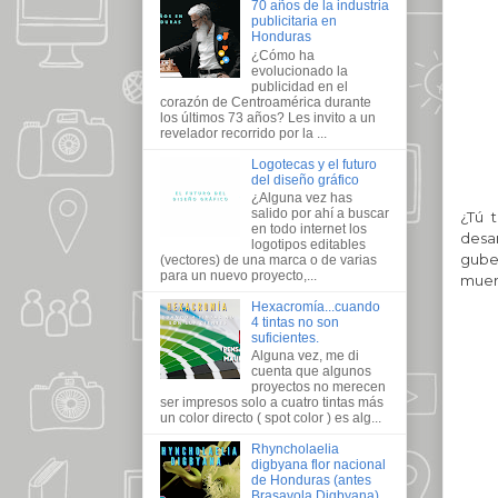
70 años de la industria
publicitaria en
Honduras
¿Cómo ha
evolucionado la
publicidad en el
corazón de Centroamérica durante
los últimos 73 años? Les invito a un
revelador recorrido por la ...
Logotecas y el futuro
del diseño gráfico
¿Alguna vez has
salido por ahí a buscar
¿Tú 
en todo internet los
desa
logotipos editables
gube
(vectores) de una marca o de varias
para un nuevo proyecto,...
muert
Hexacromía...cuando
4 tintas no son
suficientes.
Alguna vez, me di
cuenta que algunos
proyectos no merecen
ser impresos solo a cuatro tintas más
un color directo ( spot color ) es alg...
Rhyncholaelia
digbyana flor nacional
de Honduras (antes
Brasavola Digbyana)