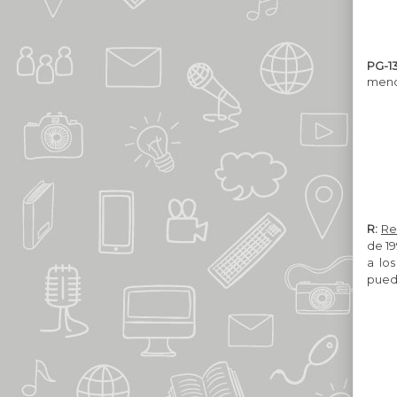
PG-13
meno
R:
Re
de 19
a lo
puede