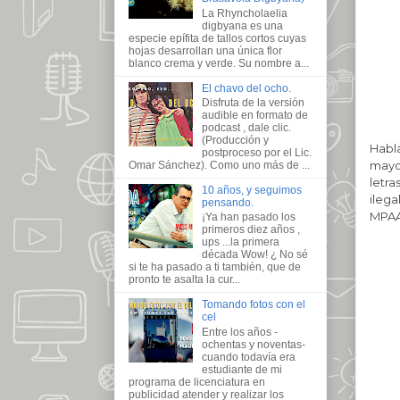
La Rhyncholaelia
digbyana es una
especie epífita de tallos cortos cuyas
hojas desarrollan una única flor
blanco crema y verde. Su nombre a...
El chavo del ocho.
Disfruta de la versión
audible en formato de
podcast , dale clic.
(Producción y
Habl
postproceso por el Lic.
mayor
Omar Sánchez). Como uno más de ...
letra
10 años, y seguimos
ilega
pensando.
MPAA
¡Ya han pasado los
primeros diez años ,
ups ...la primera
década Wow! ¿ No sé
si te ha pasado a ti también, que de
pronto te asalta la cur...
Tomando fotos con el
cel
Entre los años -
ochentas y noventas-
cuando todavía era
estudiante de mi
programa de licenciatura en
publicidad atender y realizar los