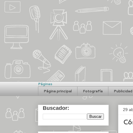
Páginas
Página principal
Fotografía
Publicidad
Buscador:
29 ab
Có