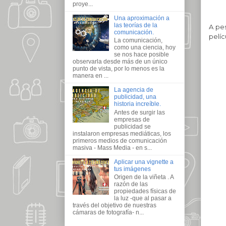
proye...
Una aproximación a
las teorías de la
A pes
comunicación.
pelíc
La comunicación,
como una ciencia, hoy
se nos hace posible
observarla desde más de un único
punto de vista, por lo menos es la
manera en ...
La agencia de
publicidad, una
historia increíble.
Antes de surgir las
empresas de
publicidad se
instalaron empresas mediáticas, los
primeros medios de comunicación
masiva - Mass Media - en s...
Aplicar una vignette a
tus imágenes
Origen de la viñeta . A
razón de las
propiedades físicas de
la luz -que al pasar a
través del objetivo de nuestras
cámaras de fotografía- n...