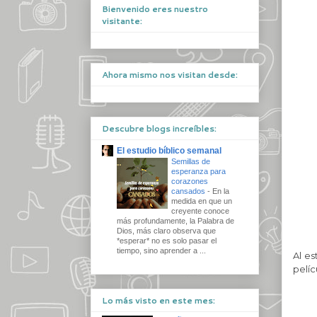
Bienvenido eres nuestro
visitante:
Ahora mismo nos visitan desde:
Descubre blogs increíbles:
El estudio bíblico semanal
Semillas de
esperanza para
corazones
cansados
-
En la
medida en que un
creyente conoce
más profundamente, la Palabra de
Dios, más claro observa que
*esperar* no es solo pasar el
tiempo, sino aprender a ...
Al es
pelíc
Lo más visto en este mes: