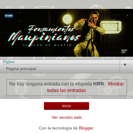
Páginas
▼
No hay ninguna entrada con la etiqueta
HRN
.
Mostrar
todas las entradas
Inicio
Ver versión web
Con la tecnología de
Blogger
.