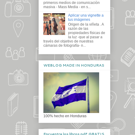
primeros medios de comunicación
masiva - Mass Media - en s...
Aplicar una vignette a
tus imágenes
Origen de la viñeta . A
razón de las
propiedades físicas de
la luz -que al pasar a
través del objetivo de nuestras
cámaras de fotografía- n...
WEBLOG MADE IN HONDURAS
100% hecho en Honduras
Encuentra los libros pdf GRATIS