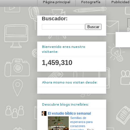
Página principal
Fotografía
Publicidad
Buscador:
Bienvenido eres nuestro
visitante:
1,459,310
Ahora mismo nos visitan desde:
Descubre blogs increíbles:
El estudio bíblico semanal
Semillas de
esperanza para
corazones
cansados
-
En la