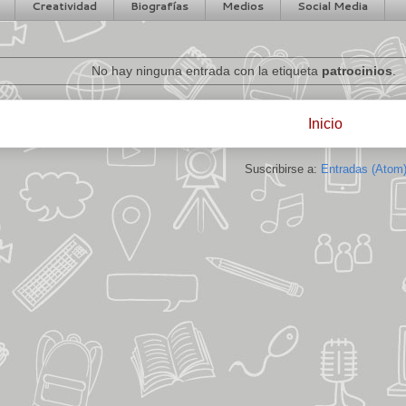
Creatividad
Biografías
Medios
Social Media
No hay ninguna entrada con la etiqueta
patrocinios
.
Inicio
Suscribirse a:
Entradas (Atom