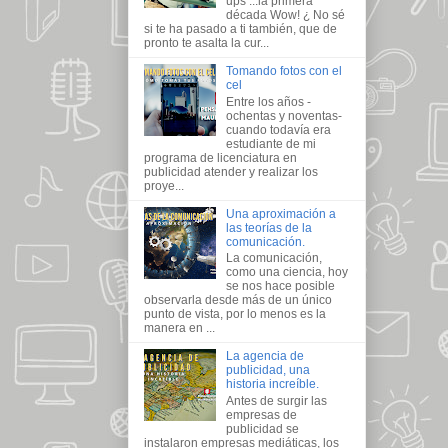
ups ...la primera
década Wow! ¿ No sé
si te ha pasado a ti también, que de
pronto te asalta la cur...
Tomando fotos con el
cel
Entre los años -
ochentas y noventas-
cuando todavía era
estudiante de mi
programa de licenciatura en
publicidad atender y realizar los
proye...
Una aproximación a
las teorías de la
comunicación.
La comunicación,
como una ciencia, hoy
se nos hace posible
observarla desde más de un único
punto de vista, por lo menos es la
manera en ...
La agencia de
publicidad, una
historia increíble.
Antes de surgir las
empresas de
publicidad se
instalaron empresas mediáticas, los