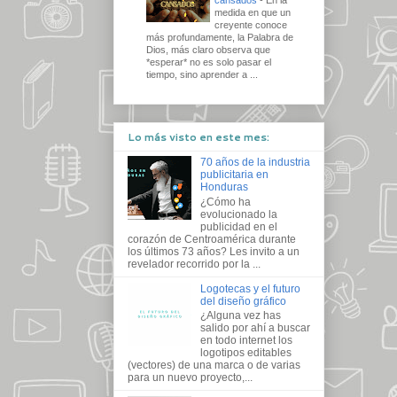
medida en que un
creyente conoce
más profundamente, la Palabra de
Dios, más claro observa que
*esperar* no es solo pasar el
tiempo, sino aprender a ...
Lo más visto en este mes:
70 años de la industria
publicitaria en
Honduras
¿Cómo ha
evolucionado la
publicidad en el
corazón de Centroamérica durante
los últimos 73 años? Les invito a un
revelador recorrido por la ...
Logotecas y el futuro
del diseño gráfico
¿Alguna vez has
salido por ahí a buscar
en todo internet los
logotipos editables
(vectores) de una marca o de varias
para un nuevo proyecto,...