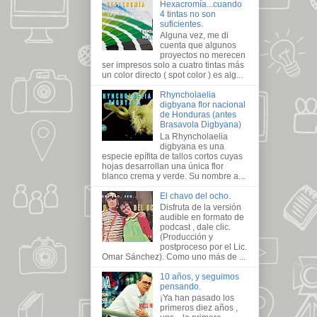
Hexacromía...cuando
4 tintas no son
suficientes.
Alguna vez, me di
cuenta que algunos
proyectos no merecen
ser impresos solo a cuatro tintas más
un color directo ( spot color ) es alg...
Rhyncholaelia
digbyana flor nacional
de Honduras (antes
Brasavola Digbyana)
La Rhyncholaelia
digbyana es una
especie epífita de tallos cortos cuyas
hojas desarrollan una única flor
blanco crema y verde. Su nombre a...
El chavo del ocho.
Disfruta de la versión
audible en formato de
podcast , dale clic.
(Producción y
postproceso por el Lic.
Omar Sánchez). Como uno más de ...
10 años, y seguimos
pensando.
¡Ya han pasado los
primeros diez años ,