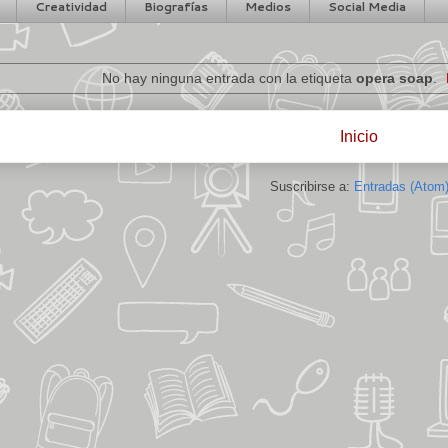
Creatividad
Biografías
Medios
Social Media
No hay ninguna entrada con la etiqueta
opera soap
.
Inicio
Suscribirse a:
Entradas (Atom