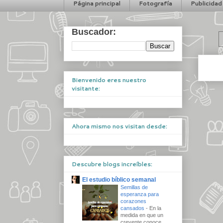
Página principal
Fotografía
Publicidad
Buscador:
Bienvenido eres nuestro
visitante:
Ahora mismo nos visitan desde:
Descubre blogs increíbles:
El estudio bíblico semanal
Semillas de
esperanza para
corazones
cansados
-
En la
medida en que un
creyente conoce