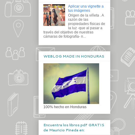
Aplicar una vignette a
tus imágenes
Origen de la viñeta . A
razón de las
propiedades físicas de
la luz -que al pasar a
través del objetivo de nuestras
cámaras de fotografía- n...
WEBLOG MADE IN HONDURAS
100% hecho en Honduras
Encuentra los libros pdf GRATIS
de Mauricio Pineda en: