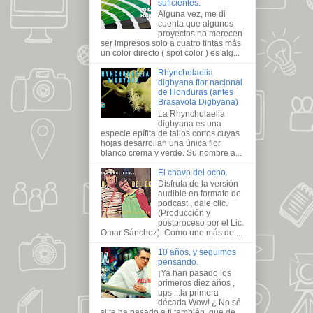
suficientes.
Alguna vez, me di
cuenta que algunos
proyectos no merecen
ser impresos solo a cuatro tintas más
un color directo ( spot color ) es alg...
Rhyncholaelia
digbyana flor nacional
de Honduras (antes
Brasavola Digbyana)
La Rhyncholaelia
digbyana es una
especie epífita de tallos cortos cuyas
hojas desarrollan una única flor
blanco crema y verde. Su nombre a...
El chavo del ocho.
Disfruta de la versión
audible en formato de
podcast , dale clic.
(Producción y
postproceso por el Lic.
Omar Sánchez). Como uno más de ...
10 años, y seguimos
pensando.
¡Ya han pasado los
primeros diez años ,
ups ...la primera
década Wow! ¿ No sé
si te ha pasado a ti también, que de