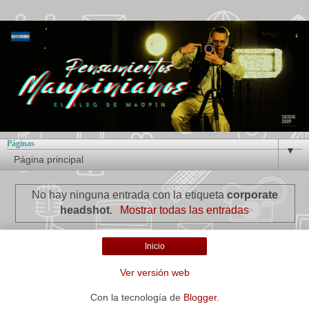
Páginas
▼
No hay ninguna entrada con la etiqueta
corporate
headshot
.
Mostrar todas las entradas
Inicio
Ver versión web
Con la tecnología de
Blogger
.