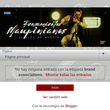
Páginas
▼
No hay ninguna entrada con la etiqueta
brand
associations
.
Mostrar todas las entradas
Inicio
Ver versión web
Con la tecnología de
Blogger
.