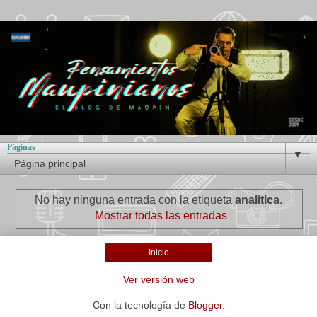
Páginas
▼
No hay ninguna entrada con la etiqueta
analitica
.
Mostrar todas las entradas
Inicio
Ver versión web
Con la tecnología de
Blogger
.